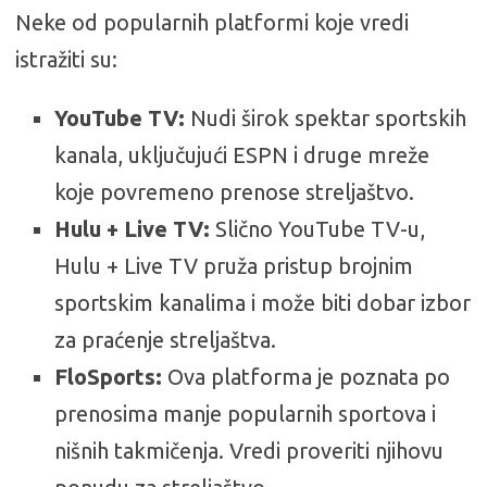
Neke od popularnih platformi koje vredi
istražiti su:
YouTube TV:
Nudi širok spektar sportskih
kanala, uključujući ESPN i druge mreže
koje povremeno prenose streljaštvo.
Hulu + Live TV:
Slično YouTube TV-u,
Hulu + Live TV pruža pristup brojnim
sportskim kanalima i može biti dobar izbor
za praćenje streljaštva.
FloSports:
Ova platforma je poznata po
prenosima manje popularnih sportova i
nišnih takmičenja. Vredi proveriti njihovu