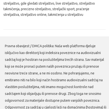
streljaštvo, gde gledati streljaštvo, live streljaštvo, streljaštvo
takmičenja, precizno streljaštvo, streljački sport, praćenje
streljaštva, streljaštvo online, takmičenja u streljaštvu
Pravna obavijest / DMCA politika: Naša web platforma djeluje
isključivo kao direktorij koji indeksira poveznice na audiovizualni
sadržaj koji je hostiran na poslužiteljima trećih strana. Sav materijal
koji se može pronaći putem naših poveznica pružaju ili prenose
neovisne treće strane, a ne mi osobno. Ne pohranjujemo, ne
emitiramo niti na bilo koji način hostiramo audiovizualni sadržaj na
vlastitim poslužiteljima, niti imamo mogućnost kontrole nad
sadržajem koji objavljuju ili prenose drugi. Zbog toga ne snosimo
odgovornost za materijale dostupne putem vanjskih poveznica.
Odgovornost za sadržaj u cijelosti leži na domaćinima (hostovima) ili