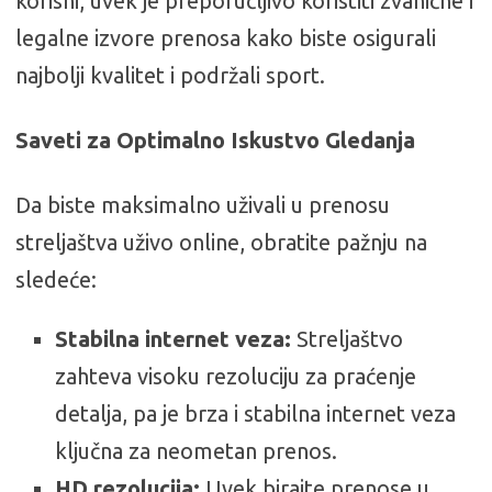
korisni, uvek je preporučljivo koristiti zvanične i
legalne izvore prenosa kako biste osigurali
najbolji kvalitet i podržali sport.
Saveti za Optimalno Iskustvo Gledanja
Da biste maksimalno uživali u prenosu
streljaštva uživo online, obratite pažnju na
sledeće:
Stabilna internet veza:
Streljaštvo
zahteva visoku rezoluciju za praćenje
detalja, pa je brza i stabilna internet veza
ključna za neometan prenos.
HD rezolucija:
Uvek birajte prenose u