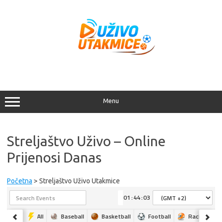
Skip
to
content
Menu
Streljaštvo Uživo – Online
Prijenosi Danas
Početna
> Streljaštvo Uživo Utakmice