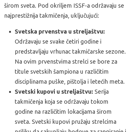
širom sveta. Pod okriljem ISSF-a održavaju se
najprestižnija takmičenja, uključujući:
Svetska prvenstva u streljaštvu:
Održavaju se svake četiri godine i
predstavljaju vrhunac takmičarske sezone.
Na ovim prvenstvima strelci se bore za
titule svetskih šampiona u različitim
disciplinama puške, pištolja i letećih meta.
Svetski kupovi u streljaštvu:
Serija
takmičenja koja se održavaju tokom
godine na različitim lokacijama širom
sveta. Svetski kupovi pružaju strelcima
priliku da sakupljaju bodove za rangiranje i