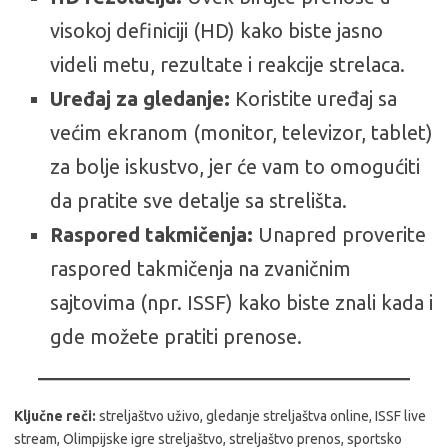
visokoj definiciji (HD) kako biste jasno
videli metu, rezultate i reakcije strelaca.
Uređaj za gledanje:
Koristite uređaj sa
većim ekranom (monitor, televizor, tablet)
za bolje iskustvo, jer će vam to omogućiti
da pratite sve detalje sa strelišta.
Raspored takmičenja:
Unapred proverite
raspored takmičenja na zvaničnim
sajtovima (npr. ISSF) kako biste znali kada i
gde možete pratiti prenose.
Ključne reči:
streljaštvo uživo, gledanje streljaštva online, ISSF live
stream, Olimpijske igre streljaštvo, streljaštvo prenos, sportsko