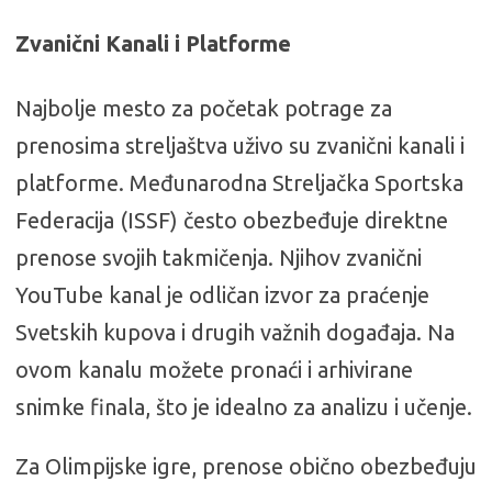
Zvanični Kanali i Platforme
Najbolje mesto za početak potrage za
prenosima streljaštva uživo su zvanični kanali i
platforme. Međunarodna Streljačka Sportska
Federacija (ISSF) često obezbeđuje direktne
prenose svojih takmičenja. Njihov zvanični
YouTube kanal je odličan izvor za praćenje
Svetskih kupova i drugih važnih događaja. Na
ovom kanalu možete pronaći i arhivirane
snimke finala, što je idealno za analizu i učenje.
Za Olimpijske igre, prenose obično obezbeđuju