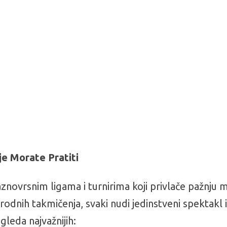
je Morate Pratiti
znovrsnim ligama i turnirima koji privlače pažnju 
dnih takmičenja, svaki nudi jedinstveni spektakl i p
gleda najvažnijih: