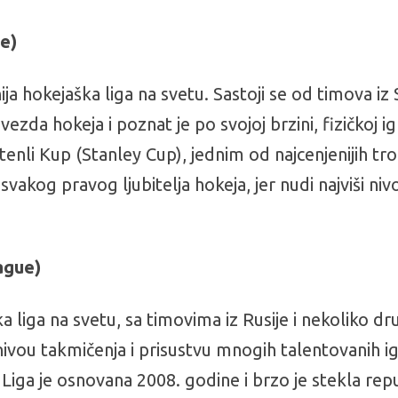
e)
ja hokejaška liga na svetu. Sastoji se od timova iz 
da hokeja i poznat je po svojoj brzini, fizičkoj igr
nli Kup (Stanley Cup), jednim od najcenjenijih tr
vakog pravog ljubitelja hokeja, jer nudi najviši niv
ague)
 liga na svetu, sa timovima iz Rusije i nekoliko dru
vou takmičenja i prisustvu mnogih talentovanih ig
 Liga je osnovana 2008. godine i brzo je stekla rep