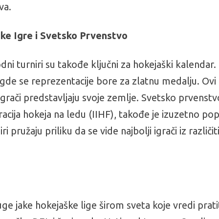
va.
ske Igre i Svetsko Prvenstvo
ni turniri su takođe ključni za hokejaški kalendar.
gde se reprezentacije bore za zlatnu medalju. Ovi t
r igrači predstavljaju svoje zemlje. Svetsko prvenstv
ija hokeja na ledu (IIHF), takođe je izuzetno pop
 pružaju priliku da se vide najbolji igrači iz različi
ge jake hokejaške lige širom sveta koje vredi prat