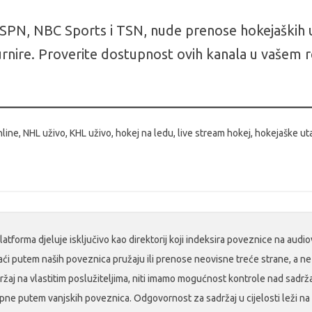
ESPN, NBC Sports i TSN, nude prenose hokejaških 
ire. Proverite dostupnost ovih kanala u vašem reg
line, NHL uživo, KHL uživo, hokej na ledu, live stream hokej, hokejaške u
tforma djeluje isključivo kao direktorij koji indeksira poveznice na audiov
naći putem naših poveznica pružaju ili prenose neovisne treće strane, a n
ržaj na vlastitim poslužiteljima, niti imamo mogućnost kontrole nad sadrža
e putem vanjskih poveznica. Odgovornost za sadržaj u cijelosti leži na 