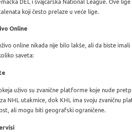
 nemačka DEL i švajcarska National League. Ove li
talenata koji često prelaze u veće lige.
ivo Online
vo online nikada nije bilo lakše, ali da biste imali 
koliko saveta:
te
 hokeja uživo su zvanične platforme koje nude pret
 za NHL utakmice, dok KHL ima svoju zvaničnu pla
nost, ali mogu biti geografski ograničene.
ervisi