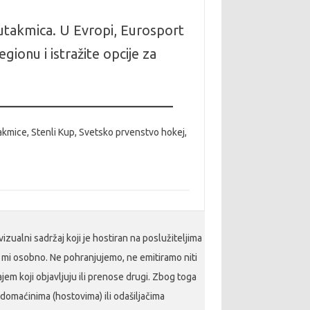
utakmica. U Evropi, Eurosport
ionu i istražite opcije za
takmice, Stenli Kup, Svetsko prvenstvo hokej,
izualni sadržaj koji je hostiran na poslužiteljima
e mi osobno. Ne pohranjujemo, ne emitiramo niti
jem koji objavljuju ili prenose drugi. Zbog toga
domaćinima (hostovima) ili odašiljačima