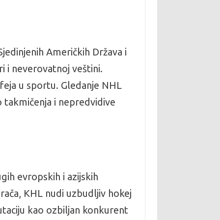
Sjedinjenih Američkih Država i
i i neverovatnoj veštini.
ofeja u sportu. Gledanje NHL
o takmičenja i nepredvidive
gih evropskih i azijskih
rača, KHL nudi uzbudljiv hokej
utaciju kao ozbiljan konkurent