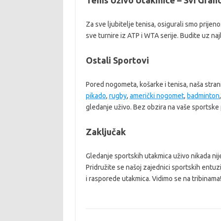
Tenis Uživo Utakmice – Svi Gran
Za sve ljubitelje tenisa, osigurali smo prije
sve turnire iz ATP i WTA serije. Budite uz naj
Ostali Sportovi
Pored nogometa, košarke i tenisa, naša stran
pikado
,
rugby
,
američki nogomet
,
badminton
gledanje uživo. Bez obzira na vaše sportske 
Zaključak
Gledanje sportskih utakmica uživo nikada nij
Pridružite se našoj zajednici sportskih entuzi
i rasporede utakmica. Vidimo se na tribinama