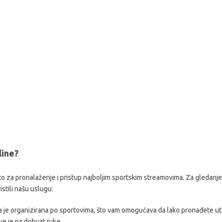
line?
o za pronalaženje i pristup najboljim sportskim streamovima. Za gledanje
stili našu uslugu:
ca je organizirana po sportovima, što vam omogućava da lako pronađete uta
sve je na dohvat ruke.