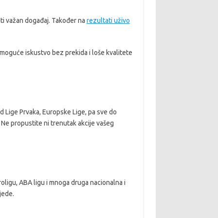
iti važan događaj. Također na
rezultati uživo
e moguće iskustvo bez prekida i loše kvalitete
 Od Lige Prvaka, Europske Lige, pa sve do
. Ne propustite ni trenutak akcije vašeg
uroligu, ABA ligu i mnoga druga nacionalna i
jede.