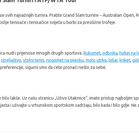
d Slam Turniri i ATP/WTA Tour
nose svih najvažnijih turnira. Pratite Grand Slam turnire – Australian Open
bolje tenisače i tenisačice svijeta u borbi za prestižne trofeje.
ica nudi i prijenose mnogih drugih sportova.
Rukomet
,
odbojka
,
hokej na 
,
streljaštvo
,
stolni tenis
,
nogomet na pijesku
,
moto utrke
,
biljar
,
kriket
,
gol
preferencije, sigurni smo da ćete pronaći nešto za sebe.
e bilo lakše. Uz našu stranicu „Uživo Utakmice“, imate pristup najboljim 
jasta i uživajte u vrhunskom sportskom sadržaju, bilo kada i bilo gdje. Ne z
!