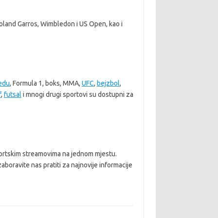
, Roland Garros, Wimbledon i US Open, kao i
ledu
, Formula 1, boks, MMA,
UFC
,
bejzbol
,
f
,
futsal
i mnogi drugi sportovi su dostupni za
sportskim streamovima na jednom mjestu.
aboravite nas pratiti za najnovije informacije