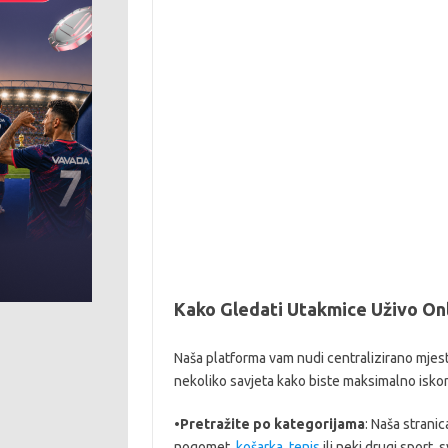
Kako Gledati Utakmice Uživo On
Naša platforma vam nudi centralizirano mjest
nekoliko savjeta kako biste maksimalno iskori
•
Pretražite po kategorijama
: Naša strani
nogomet,
košarka
,
tenis
ili neki drugi sport, 