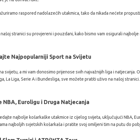
 ažuriramo raspored nadolazećih utakmica, tako da nikada nećete propust
na našoj stranici su provjereni i pouzdani, kako bismo vam osigurali najbolj
te Najpopularniji Sport na Svijetu
a svijetu, a mi vam donosimo prijenose svih najvažnijih liga i natjecanja.
, La Liga, Serie A i Bundesliga, sve možete pratiti uživo na našoj stranici
e NBA, Euroligu i Druga Natjecanja
ledajte najbolje košarkaške utakmice iz cijelog svijeta, uključujući NBA, E
ma najboljih svjetskih košarkaša i pratite svoj omiljeni tim na putu do pob