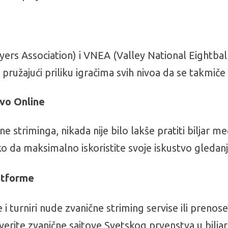
ers Association) i VNEA (Valley National Eightbal
 pružajući priliku igračima svih nivoa da se takmiče i
ivo Online
 striminga, nikada nije bilo lakše pratiti biljar m
 da maksimalno iskoristite svoje iskustvo gledanj
latforme
e i turniri nude zvanične striming servise ili pren
verite zvanične sajtove Svetskog prvenstva u bilja