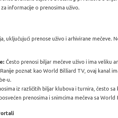
a za informacije o prenosima uživo.
aja, uključujući prenose uživo i arhivirane mečeve. 
e:
Često prenosi biljar mečeve uživo i ima veliku ar
Ranije poznat kao World Billiard TV, ovaj kanal ima 
be-u.
ima iz različitih biljar klubova i turnira, često s
posvećen prenosima i snimcima mečeva sa World Po
ortali