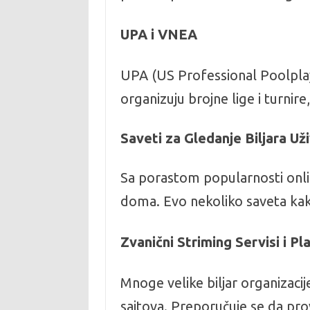
UPA i VNEA
UPA (US Professional Poolplay
organizuju brojne lige i turnire,
Saveti za Gledanje Biljara Už
Sa porastom popularnosti online
doma. Evo nekoliko saveta kako
Zvanični Striming Servisi i P
Mnoge velike biljar organizacij
sajtova. Preporučuje se da pro