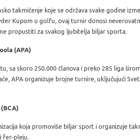
msko takmičenje koje se održava svake godine izme
yder Kupom u golfu, ovaj turnir donosi neverovatnu
e propustiti za svakog ljubitelja biljar sporta.
Poola (APA)
vetu, sa skoro 250.000 članova i preko 285 liga šir
ače, APA organizuje brojne turnire, uključujući Sv
r (BCA)
zacija koja promoviše biljar sport i organizuje takm
 fer-pleju.