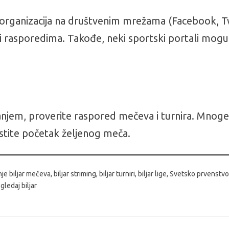
ar organizacija na društvenim mrežama (Facebook, Tw
i rasporedima. Takođe, neki sportski portali mogu 
njem, proverite raspored mečeva i turnira. Mnoge
stite početak željenog meča.
nje biljar mečeva, biljar striming, biljar turniri, biljar lige, Svetsko prvens
 gledaj biljar