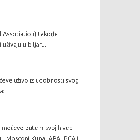
l Association) takođe
 uživaju u biljaru.
ečeve uživo iz udobnosti svog
a:
ose mečeve putem svojih veb
ru, Mosconi Kupa, APA, BCA i