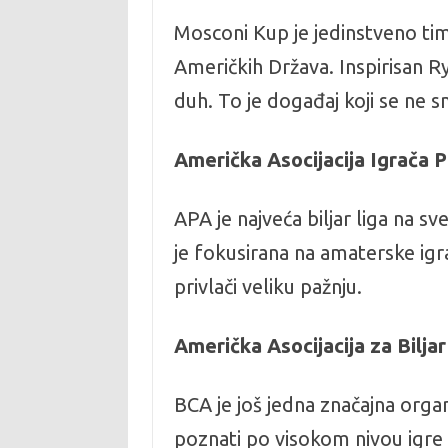
Mosconi Kup je jedinstveno ti
Američkih Država. Inspirisan R
duh. To je događaj koji se ne sm
Američka Asocijacija Igrača 
APA je najveća biljar liga na s
je fokusirana na amaterske igr
privlači veliku pažnju.
Američka Asocijacija za Bilja
BCA je još jedna značajna organi
poznati po visokom nivou igre i