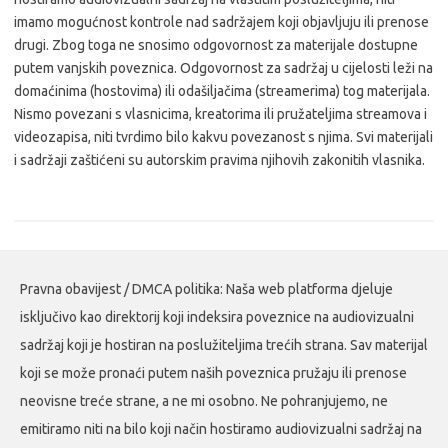
imamo mogućnost kontrole nad sadržajem koji objavljuju ili prenose
drugi. Zbog toga ne snosimo odgovornost za materijale dostupne
putem vanjskih poveznica. Odgovornost za sadržaj u cijelosti leži na
domaćinima (hostovima) ili odašiljačima (streamerima) tog materijala.
Nismo povezani s vlasnicima, kreatorima ili pružateljima streamova i
videozapisa, niti tvrdimo bilo kakvu povezanost s njima. Svi materijali
i sadržaji zaštićeni su autorskim pravima njihovih zakonitih vlasnika.
Pravna obavijest / DMCA politika: Naša web platforma djeluje
isključivo kao direktorij koji indeksira poveznice na audiovizualni
sadržaj koji je hostiran na poslužiteljima trećih strana. Sav materijal
koji se može pronaći putem naših poveznica pružaju ili prenose
neovisne treće strane, a ne mi osobno. Ne pohranjujemo, ne
emitiramo niti na bilo koji način hostiramo audiovizualni sadržaj na