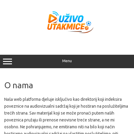
Skip
to
content
Menu
O nama
Naša web platforma djeluje isključivo kao direktorij koji indeksira
poveznice na audiovizualni sadržaj koji je hostiran na poslužiteljima
trećih strana. Sav materijal koji se može pronaći putem naših
poveznica pružaju ili prenose neovisne treće strane, a ne mi
osobno. Ne pohranjujemo, ne emitiramo niti na bilo koji način
hostiramo audiovizualni sadržaj na vlastitim poslužiteljima, niti