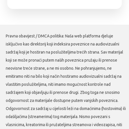
Pravna obavijest / DMCA politika: Naša web platforma djeluje
isključivo kao direktorij koji indeksira poveznice na audiovizualni
sadržaj koji je hostiran na poslužiteljima trećih strana. Sav materijal
koji se može pronaći putem naših poveznica pružaju ili prenose
neovisne treće strane, a ne mi osobno. Ne pohranjujemo, ne
emitiramo niti na bilo koji način hostiramo audiovizualni sadržaj na
vlastitim poslužiteljima, niti imamo mogućnost kontrole nad
sadržajem koji objavljuju ili prenose drugi. Zbog toga ne snosimo
odgovornost za materijale dostupne putem vanjskih poveznica.
Odgovornost za sadržaj u cijelosti leži na domaćinima (hostovima) ili
odašiljačima (streamerima) tog materijala. Nismo povezani s
vlasnicima, kreatorima ili pružateljima streamova i videozapisa, niti