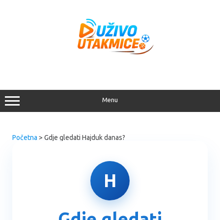
Menu
Početna
> Gdje gledati Hajduk danas?
H
Gdje gledati