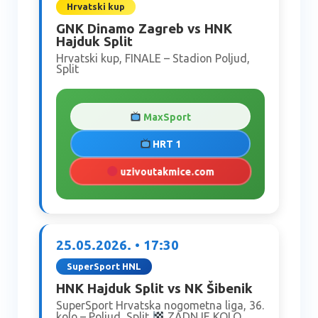
Hrvatski kup
GNK Dinamo Zagreb vs HNK
Hajduk Split
Hrvatski kup, FINALE – Stadion Poljud,
Split
MaxSport
HRT 1
uzivoutakmice.com
25.05.2026. • 17:30
SuperSport HNL
HNK Hajduk Split vs NK Šibenik
SuperSport Hrvatska nogometna liga, 36.
kolo – Poljud, Split
ZADNJE KOLO