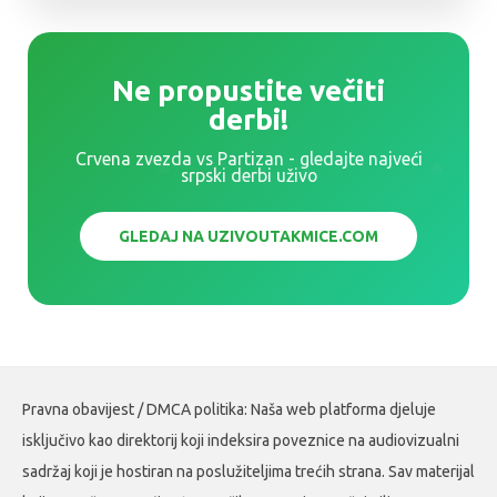
Ne propustite večiti
derbi!
Crvena zvezda vs Partizan - gledajte najveći
srpski derbi uživo
GLEDAJ NA UZIVOUTAKMICE.COM
Pravna obavijest / DMCA politika: Naša web platforma djeluje
isključivo kao direktorij koji indeksira poveznice na audiovizualni
sadržaj koji je hostiran na poslužiteljima trećih strana. Sav materijal