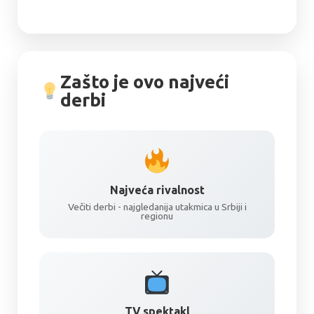
Zašto je ovo najveći
derbi
Najveća rivalnost
Večiti derbi - najgledanija utakmica u Srbiji i
regionu
TV spektakl