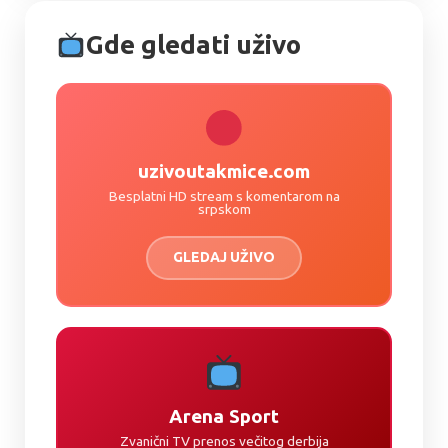
Gde gledati uživo
uzivoutakmice.com
Besplatni HD stream s komentarom na
srpskom
GLEDAJ UŽIVO
Arena Sport
Zvanični TV prenos večitog derbija