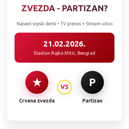
ZVEZDA - PARTIZAN?
Najveći srpski derbi • TV prenos + Stream uživo
21.02.2026.
Stadion Rajko Mitić, Beograd
★
P
VS
Crvena zvezda
Partizan