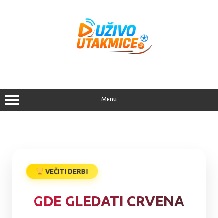
Menu
Početna
> Gde gledati Crvena zvezda - Partizan?
VEČITI DERBI
GDE GLEDATI CRVENA